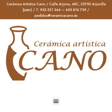
Cerámica Artística Cano / Calle Arjona, 48C, 23750 Arjonilla
(Jaén) / T. 953 521 344 – 605 816 739 /
pedidos@ceramicacano.es